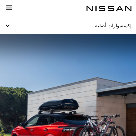
خطي
لى
لمحتوى
لرئيسي
إكسسوارات أصلية