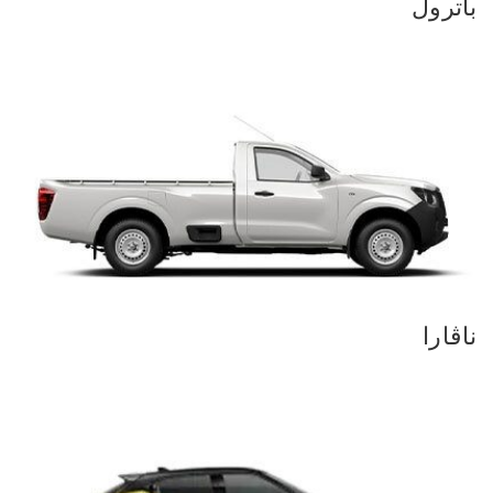
باترول
ناڤارا