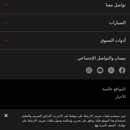
تواصل معنا
السيارات
أدوات التسوق
نيسان والتواصل الإجتماعي
instagram
youtube
twitter
facebook
المواقع عالمية
الأخبار
الخصوصية و الشروط القانونية
نحن نستخدم ملفات تعريف الارتباط على موقعنا على الانترنت لأغراض التعريف والتحليل.
باستخدام هذا الموقع فإنك توافق على تخزين وإمكانية وصول ملفات تعريف الارتباط على
© Nissan 2026
جهازك. اكتشف المزيد
هنا
.
CONTACT
BOOK A SERVICE
FIND A DEALER