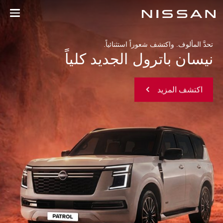
يسان موتور إيجيبت
خطي
لى
لمحتوى
لرئيسي
تحدَّ المألوف. واكتشف شعوراً استثنائياً.
نيسان باترول الجديد كلياً
اكتشف المزيد