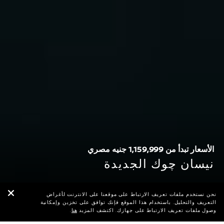
الأسعار تبدأ من 1,159,999 جنيه مصري
نيسان چوك الجديدة
115 حصان
5.8 لتر/100 كم
نحن نستخدم ملفات تعريف الارتباط على موقعنا على الانترنت لأغراض
قوة المحرك
استهلاك الوقود المشترك
التعريف والتحليل. باستخدام هذا الموقع فإنك توافق على تخزين وإمكانية
الأسعار والمواصفات
اطلب عرض سعر
تصفح الكاتالوج
وصول ملفات تعريف الارتباط على جهازك. اكتشف المزيد
هنا
.