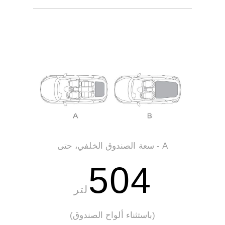
A - سعة الصندوق الخلفي، حتى
504
لتر
(باستثناء ألواح الصندوق)