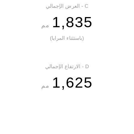
C - العرض الإجمالي
1,835
مم
(باستثناء المرايا)
D - الارتفاع الإجمالي
1,625
مم