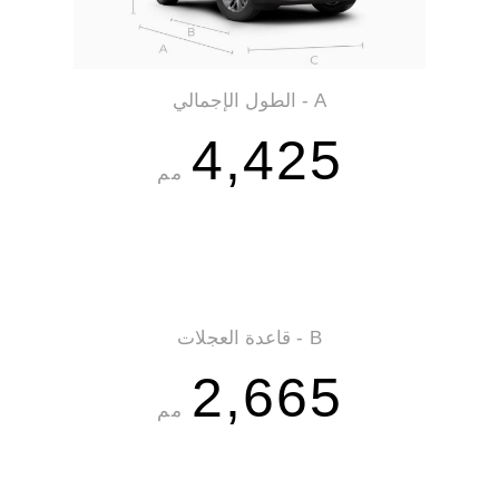
A - الطول الإجمالي
4,425
مم
B - قاعدة العجلات
2,665
مم